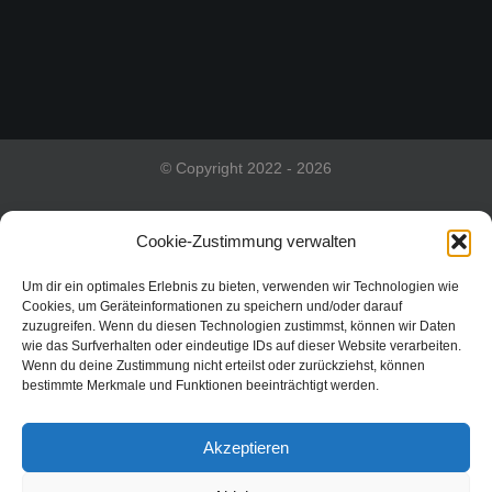
© Copyright 2022 - 2026
Cookie-Zustimmung verwalten
Impressum
Um dir ein optimales Erlebnis zu bieten, verwenden wir Technologien wie
Cookies, um Geräteinformationen zu speichern und/oder darauf
zuzugreifen. Wenn du diesen Technologien zustimmst, können wir Daten
DSGVO
wie das Surfverhalten oder eindeutige IDs auf dieser Website verarbeiten.
Wenn du deine Zustimmung nicht erteilst oder zurückziehst, können
bestimmte Merkmale und Funktionen beeinträchtigt werden.
Kontakt
Akzeptieren
Shoutout an Sixmorevodka