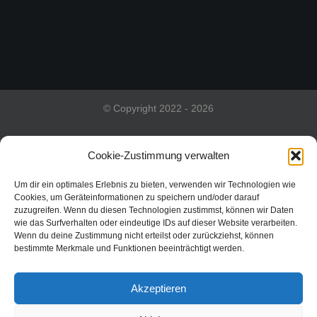
© Copyright 2022 - 2026
Cookie-Zustimmung verwalten
Impressum
Um dir ein optimales Erlebnis zu bieten, verwenden wir Technologien wie
Cookies, um Geräteinformationen zu speichern und/oder darauf
zuzugreifen. Wenn du diesen Technologien zustimmst, können wir Daten
DSGVO
wie das Surfverhalten oder eindeutige IDs auf dieser Website verarbeiten.
Wenn du deine Zustimmung nicht erteilst oder zurückziehst, können
bestimmte Merkmale und Funktionen beeinträchtigt werden.
Kontakt
Akzeptieren
Shoutout an Sixmorevodka