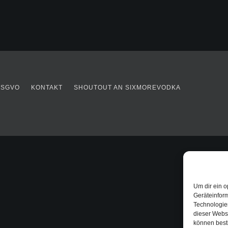
DSGVO
KONTAKT
SHOUTOUT AN SIXMOREVODKA
Um dir ein o
Geräteinfor
Technologien
dieser Websi
können best