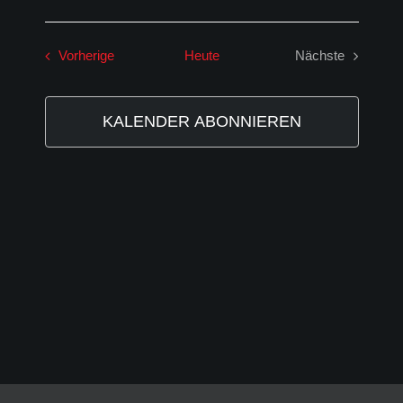
Ansicht
Datum
Navigat
Ansic
Events
wählen.
Veranstaltungen
Vorherige
Heute
Nächste
Navig
Veranstaltung
KALENDER ABONNIEREN