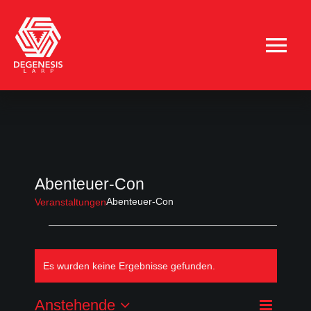
Zum
Inhalt
springen
Tog
Nav
HOME
Galerie
Abenteuer-Con
Kulte
Abenteuer-Con
Veranstaltungen
Veranstaltungen
Kulturen
Es wurden keine Ergebnisse gefunden.
Hinweis
Larp
Anstehende
Veran
Liste