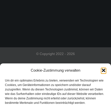
© Copyright 2022 - 2026
Cookie-Zustimmung verwalten
Impressum
Um dir ein optimales Erlebnis zu bieten, verwenden wir Technologien wie
Cookies, um Geräteinformationen zu speichern und/oder darauf
zuzugreifen. Wenn du diesen Technologien zustimmst, können wir Daten
DSGVO
wie das Surfverhalten oder eindeutige IDs auf dieser Website verarbeiten.
Wenn du deine Zustimmung nicht erteilst oder zurückziehst, können
bestimmte Merkmale und Funktionen beeinträchtigt werden.
Kontakt